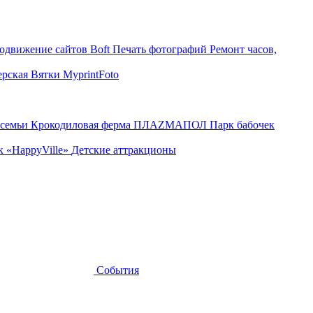
родвижение сайтов
Boft Печать фотографий
Ремонт часов,
ерская
Вятки
MyprintFoto
 семьи
Крокодиловая ферма
ПЛАZМАПОЛ
Парк бабочек
к «HappyVille»
Детские аттракционы
События