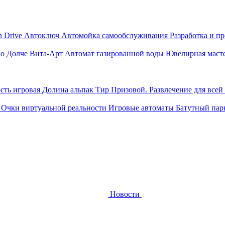
n Drive
Автоключ
Автомойка самообслуживания
Разработка и п
ио
Долче Вита-Арт
Автомат газированной воды
Ювелирная маст
ость игровая
Долина альпак
Тир Призовой. Развлечение для всей
м
Очки виртуальной реальности
Игровые автоматы
Батутный пар
Новости