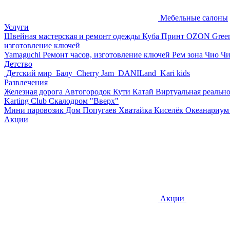
Мебельные салоны
Услуги
Швейная мастерская и ремонт одежды
Куба Принт
OZON
Gree
изготовление ключей
Yamaguchi
Ремонт часов, изготовление ключей
Рем зона
Чио Ч
Детство
Детский мир
Балу
Cherry Jam
DANILand
Kari kids
Развлечения
Железная дорога
Автогородок Кути Катай
Виртуальная реальн
Karting Club
Скалодром "Вверх"
Мини паровозик
Дом Попугаев
Хватайка
Киселёк
Океанариу
Акции
Акции