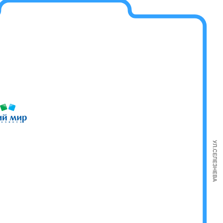
МегаSHOP
Киселёк
Кути Катай
ланта
бель
Класлиф
Польская
Балу
Casada
мода
ОК Оптика
DaniLand
Офисмаг
Модуль
Ювелирная
ААС
мастерская
Ателье
Пальто
Вэлл
Много
Декоратор
Мебели
Сити
Бункер