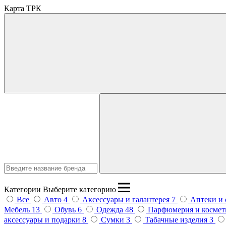
Карта ТРК
Введите название бренда
Категории
Выберите категорию
Все
Авто
4
Аксессуары и галантерея
7
Аптеки и
Мебель
13
Обувь
6
Одежда
48
Парфюмерия и косме
аксессуары и подарки
8
Сумки
3
Табачные изделия
3