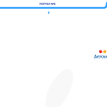
Дом
Попугаев
део
Крокодиловая
ферма
Тир призовой
ПЛАZМАПОЛ
Унидом
Виртуальная
Subway
Теремок
Парк
Миасар
реальность
Фаст
Вок
бабочек
Пицца
Анор-Анор
Burger
King
Мармеладный
Кеша
Орматек
Ат
Мама
Батутный
Папа
Дисконт
ме
центр
Пан
Картофан
Rieker
Покестан
MIRAPHONE
Кавалер
ELIT
Baggage
КУБ
Шапка
Чио
Grass
ДЛФ
Аршин
ROSTIC'S
Чио
Stella
HELLO!
Мир часов
ЛЭТУАЛЬ
Milavitsa
я
Атанян
G-shine
дисконт
а
Zolla
Атанян Премиум
Масимар
Лиарми
Фавори