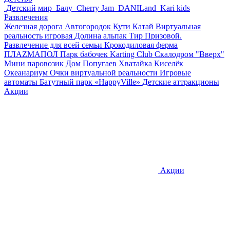
Детский мир
Балу
Cherry Jam
DANILand
Kari kids
Развлечения
Железная дорога
Автогородок Кути Катай
Виртуальная
реальность игровая
Долина альпак
Тир Призовой.
Развлечение для всей семьи
Крокодиловая ферма
ПЛАZМАПОЛ
Парк бабочек
Karting Club
Скалодром "Вверх"
Мини паровозик
Дом Попугаев
Хватайка
Киселёк
Океанариум
Очки виртуальной реальности
Игровые
автоматы
Батутный парк «HappyVille»
Детские аттракционы
Акции
Акции