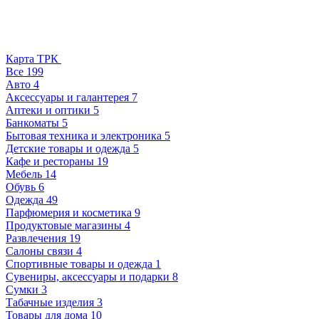
Карта ТРК
Все
199
Авто
4
Аксессуары и галантерея
7
Аптеки и оптики
5
Банкоматы
5
Бытовая техника и электроника
5
Детские товары и одежда
5
Кафе и рестораны
19
Мебель
14
Обувь
6
Одежда
49
Парфюмерия и косметика
9
Продуктовые магазины
4
Развлечения
19
Салоны связи
4
Спортивные товары и одежда
1
Сувениры, аксессуары и подарки
8
Сумки
3
Табачные изделия
3
Товары для дома
10