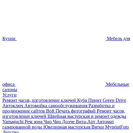
Кухни
Мебель для
офиса
Мебельные
салоны
Услуги
Ремонт часов, изготовление ключей
Куба Принт
Green Drive
Автоключ
Автомойка самообслуживания
Разработка и
продвижение сайтов
Boft Печать фотографий
Ремонт часов,
изготовление ключей
Швейная мастерская и ремонт одежды
Yamaguchi
Рем зона
Чио Чио
Долче Вита-Арт
Автомат
газированной воды
Ювелирная мастерская
Вятки
MyprintFoto
Детство