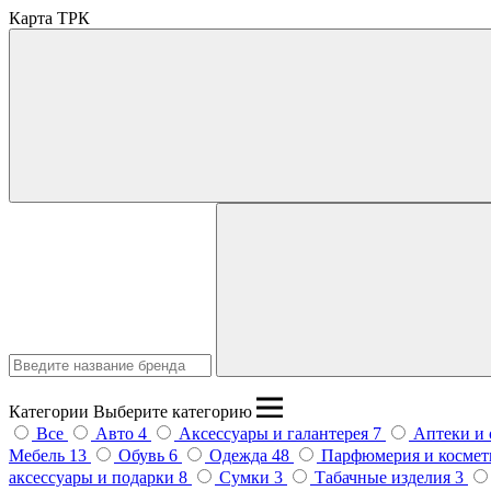
Карта ТРК
Введите название бренда
Категории
Выберите категорию
Все
Авто
4
Аксессуары и галантерея
7
Аптеки и
Мебель
13
Обувь
6
Одежда
48
Парфюмерия и косме
аксессуары и подарки
8
Сумки
3
Табачные изделия
3