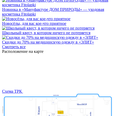
Новинка в «Мануфактуре ДОМ ПРИРОДЫ» — уходовая
косметика Fitolapki
Новосёлы, для вас кое-что приятное
Школьный квест, в котором ничего не потеряется
Скидки до 70% на медицинскую одежду в «ЭЛИТ»
Смотреть все
Расположение на карте
Схема ТРК
Дом
Попугаев
МегаSHOP
М.видео
Крокодиловая
Киселёк
ферма
Тир призовой
ПЛАZМАПОЛ
Виртуальная
Парк
Миасар
реальность