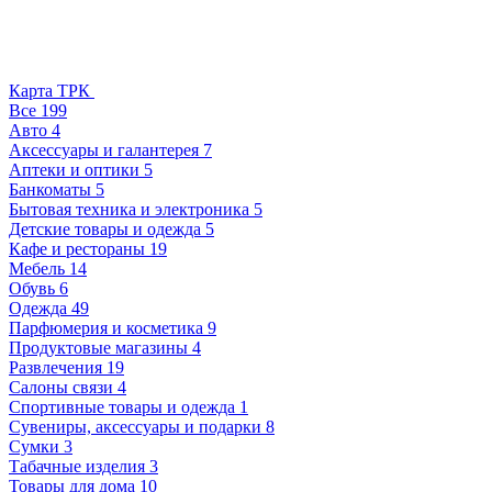
Карта ТРК
Все
199
Авто
4
Аксессуары и галантерея
7
Аптеки и оптики
5
Банкоматы
5
Бытовая техника и электроника
5
Детские товары и одежда
5
Кафе и рестораны
19
Мебель
14
Обувь
6
Одежда
49
Парфюмерия и косметика
9
Продуктовые магазины
4
Развлечения
19
Салоны связи
4
Спортивные товары и одежда
1
Сувениры, аксессуары и подарки
8
Сумки
3
Табачные изделия
3
Товары для дома
10