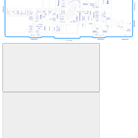
Унидом
Кути Катай
Subway
Теремок
Фаст
Вок
бабочек
Пицца
Анор-Анор
Burger
King
Мармеладный
Кеша
Орматек
Мама
Атланта
Батутный
Папа
Дисконт
мебель
центр
Класлиф
Пан
Польская
Балу
Casada
Картофан
Rieker
мода
Покестан
MIRAPHONE
МТС
Подружка
Билайн
ДЛФ
Айкрафт
Кавалер
Baggage
Корея Рядом
востока
ELIT
Суши
Шапка
Твоя
ОК Оптика
Дары
VIVA
OBUV
Golden
КУБ
Аршин
Чио
DaniLand
Grass
МегаФон
Yota
Life
маркет
Coffee Way
Respect
Постель
ROSTIC'S
Аптека
Gipfel
Модуль
Чио
Офисмаг
ЛЭТУАЛЬ
HELLO!
Мир часов
Stella
Эксперт
Пятая
Ювелирная
Веселая
Milavitsa
Modi
Leran
ААС
зрения
Книгомагия
Четыре Лапы
Атанян
мастерская
затея
G-shine
дисконт
точка
Zolla
CORSAR
Oodgi
Автоключ
Ателье
Пальто
Дело
Для тебя
Sunlight
Вэлл
Много
Лиарми
Декоратор
Атанян Премиум
Adamas
Масимар
Мебели
в топе
Фавори
Марс
Сити
Бункер
Incanto
ELIS
Ив Роше
Салко
Офис Стиль
Микс
Мебель
Универ
Дом Природы
Фор
Экономика
Нью
Мен
Анюта
E1
Реглан
обувь
Glance
Sokolov
Наше
Мен
Золото
Vaide
Belwest
FEMME
Подарки
Campana
Mark Formelle
Пальто.Ру
Home
CUCINA
СОГО
Ковёр
O'stin
Fun Day
Маркет.ru
Nice&Easy
SELA
Люди
Sasha
1001
плюс
Style
Сити
Мебель
Собрание
Планета
Центр
Фэшн Мен
Лаки
мебель
Мебели
Фарма
Мужской код
Долче
Вита-Арт
Papa
Tefal
Женский
Вятки
John’s
код