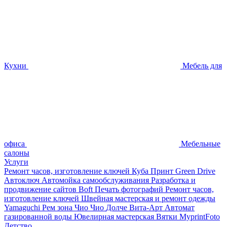
Кухни
Мебель для
офиса
Мебельные
салоны
Услуги
Ремонт часов, изготовление ключей
Куба Принт
Green Drive
Автоключ
Автомойка самообслуживания
Разработка и
продвижение сайтов
Boft Печать фотографий
Ремонт часов,
изготовление ключей
Швейная мастерская и ремонт одежды
Yamaguchi
Рем зона
Чио Чио
Долче Вита-Арт
Автомат
газированной воды
Ювелирная мастерская
Вятки
MyprintFoto
Детство