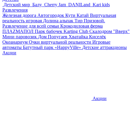
Детский мир
Балу
Cherry Jam
DANILand
Kari kids
Развлечения
Железная дорога
Автогородок Кути Катай
Виртуальная
реальность игровая
Долина альпак
Тир Призовой.
Развлечение для всей семьи
Крокодиловая ферма
ПЛАZМАПОЛ
Парк бабочек
Karting Club
Скалодром "Вверх"
Мини паровозик
Дом Попугаев
Хватайка
Киселёк
Океанариум
Очки виртуальной реальности
Игровые
автоматы
Батутный парк «HappyVille»
Детские аттракционы
Акции
Акции