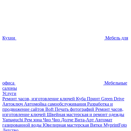
Кухни
Мебель для
офиса
Мебельные
салоны
Услуги
Ремонт часов, изготовление ключей
Куба Принт
Green Drive
Автоключ
Автомойка самообслуживания
Разработка и
продвижение сайтов
Boft Печать фотографий
Ремонт часов,
изготовление ключей
Швейная мастерская и ремонт одежды
Yamaguchi
Рем зона
Чио Чио
Долче Вита-Арт
Автомат
газированной воды
Ювелирная мастерская
Вятки
MyprintFoto
Детство