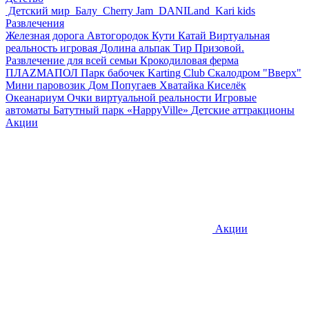
Детский мир
Балу
Cherry Jam
DANILand
Kari kids
Развлечения
Железная дорога
Автогородок Кути Катай
Виртуальная
реальность игровая
Долина альпак
Тир Призовой.
Развлечение для всей семьи
Крокодиловая ферма
ПЛАZМАПОЛ
Парк бабочек
Karting Club
Скалодром "Вверх"
Мини паровозик
Дом Попугаев
Хватайка
Киселёк
Океанариум
Очки виртуальной реальности
Игровые
автоматы
Батутный парк «HappyVille»
Детские аттракционы
Акции
Акции