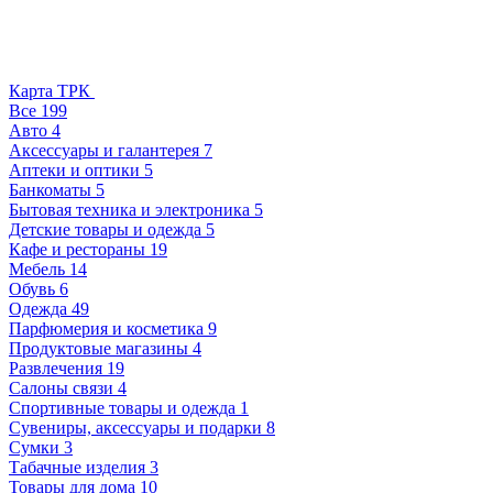
Карта ТРК
Все
199
Авто
4
Аксессуары и галантерея
7
Аптеки и оптики
5
Банкоматы
5
Бытовая техника и электроника
5
Детские товары и одежда
5
Кафе и рестораны
19
Мебель
14
Обувь
6
Одежда
49
Парфюмерия и косметика
9
Продуктовые магазины
4
Развлечения
19
Салоны связи
4
Спортивные товары и одежда
1
Сувениры, аксессуары и подарки
8
Сумки
3
Табачные изделия
3
Товары для дома
10