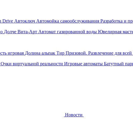
n Drive
Автоключ
Автомойка самообслуживания
Разработка и п
ио
Долче Вита-Арт
Автомат газированной воды
Ювелирная маст
ость игровая
Долина альпак
Тир Призовой. Развлечение для всей
м
Очки виртуальной реальности
Игровые автоматы
Батутный пар
Новости