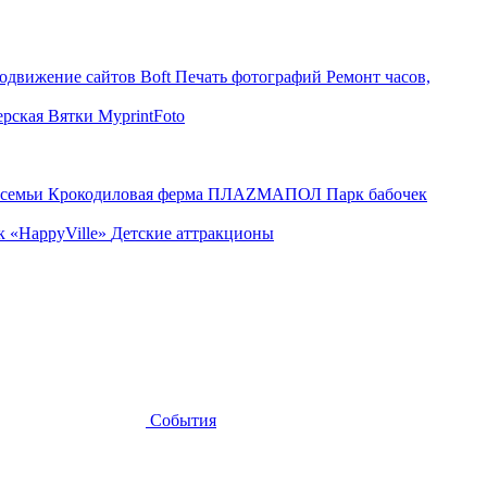
родвижение сайтов
Boft Печать фотографий
Ремонт часов,
ерская
Вятки
MyprintFoto
 семьи
Крокодиловая ферма
ПЛАZМАПОЛ
Парк бабочек
к «HappyVille»
Детские аттракционы
События