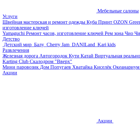
Мебельные салоны
Услуги
Швейная мастерская и ремонт одежды
Куба Принт
OZON
Gree
изготовление ключей
Yamaguchi
Ремонт часов, изготовление ключей
Рем зона
Чио Ч
Детство
Детский мир
Балу
Cherry Jam
DANILand
Kari kids
Развлечения
Железная дорога
Автогородок Кути Катай
Виртуальная реальн
Karting Club
Скалодром "Вверх"
Мини паровозик
Дом Попугаев
Хватайка
Киселёк
Океанариу
Акции
Акции