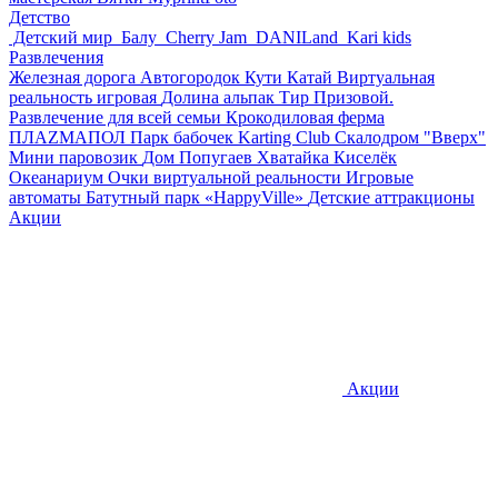
Детство
Детский мир
Балу
Cherry Jam
DANILand
Kari kids
Развлечения
Железная дорога
Автогородок Кути Катай
Виртуальная
реальность игровая
Долина альпак
Тир Призовой.
Развлечение для всей семьи
Крокодиловая ферма
ПЛАZМАПОЛ
Парк бабочек
Karting Club
Скалодром "Вверх"
Мини паровозик
Дом Попугаев
Хватайка
Киселёк
Океанариум
Очки виртуальной реальности
Игровые
автоматы
Батутный парк «HappyVille»
Детские аттракционы
Акции
Акции