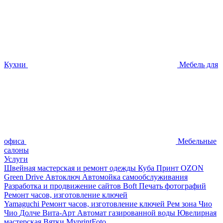
Кухни
Мебель для
офиса
Мебельные
салоны
Услуги
Швейная мастерская и ремонт одежды
Куба Принт
OZON
Green Drive
Автоключ
Автомойка самообслуживания
Разработка и продвижение сайтов
Boft Печать фотографий
Ремонт часов, изготовление ключей
Yamaguchi
Ремонт часов, изготовление ключей
Рем зона
Чио
Чио
Долче Вита-Арт
Автомат газированной воды
Ювелирная
мастерская
Вятки
MyprintFoto