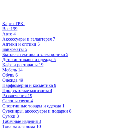
Карта ТРК
Все
199
Авто
4
Аксессуары и галантерея
7
Аптеки и оптики
5
Банкоматы
5
Бытовая техника и электроника
5
Детские товары и одежда
5
Кафе и рестораны
19
Мебель
14
Обувь
6
Одежда
49
Парфюмерия и косметика
9
Продуктовые магазины
4
Развлечения
19
Салоны связи
4
Спортивные товары и одежда
1
Сувениры, аксессуары и подарки
8
Сумки
3
Табачные изделия
3
Товары для дома
10