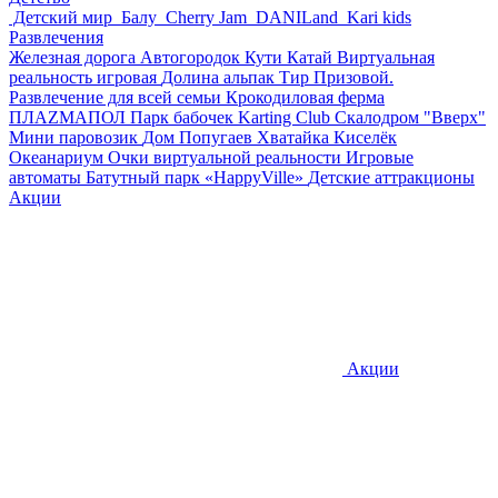
Детский мир
Балу
Cherry Jam
DANILand
Kari kids
Развлечения
Железная дорога
Автогородок Кути Катай
Виртуальная
реальность игровая
Долина альпак
Тир Призовой.
Развлечение для всей семьи
Крокодиловая ферма
ПЛАZМАПОЛ
Парк бабочек
Karting Club
Скалодром "Вверх"
Мини паровозик
Дом Попугаев
Хватайка
Киселёк
Океанариум
Очки виртуальной реальности
Игровые
автоматы
Батутный парк «HappyVille»
Детские аттракционы
Акции
Акции