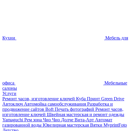
Кухни
Мебель для
офиса
Мебельные
салоны
Услуги
Ремонт часов, изготовление ключей
Куба Принт
Green Drive
Автоключ
Автомойка самообслуживания
Разработка и
продвижение сайтов
Boft Печать фотографий
Ремонт часов,
изготовление ключей
Швейная мастерская и ремонт одежды
Yamaguchi
Рем зона
Чио Чио
Долче Вита-Арт
Автомат
газированной воды
Ювелирная мастерская
Вятки
MyprintFoto
Детство