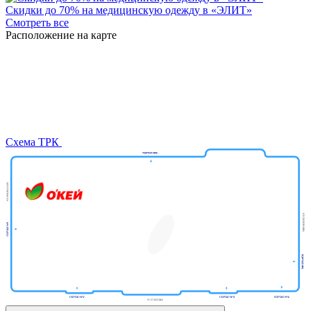
Скидки до 70% на медицинскую одежду в «ЭЛИТ»
Смотреть все
Расположение на карте
Схема ТРК
Дом
Попугаев
МегаSHOP
М.видео
Крокодиловая
Киселёк
ферма
Тир призовой
ПЛАZМАПОЛ
Унидом
Виртуальная
Кути Катай
Subway
Парк
Теремок
Миасар
реальность
Фаст
Вок
бабочек
Пицца
Анор-Анор
Burger
King
Мармеладный
Кеша
Орматек
Мама
Атланта
Батутный
Папа
Дисконт
мебель
центр
Класлиф
Пан
Польская
Балу
Casada
Картофан
Rieker
мода
Покестан
MIRAPHONE
МТС
Подружка
Билайн
ДЛФ
Айкрафт
Кавалер
Baggage
Корея Рядом
востока
ELIT
Суши
Шапка
Твоя
ОК Оптика
Дары
VIVA
OBUV
Golden
КУБ
Аршин
Чио
DaniLand
Grass
МегаФон
Yota
Life
маркет
Coffee Way
Respect
Постель
ROSTIC'S
Аптека
Gipfel
Модуль
Чио
Офисмаг
ЛЭТУАЛЬ
HELLO!
Мир часов
Stella
Эксперт
Пятая
Ювелирная
Веселая
Milavitsa
Modi
Leran
ААС
зрения
Книгомагия
Четыре Лапы
Атанян
мастерская
затея
G-shine
дисконт
точка
Zolla
CORSAR
Oodgi
Автоключ
Ателье
Пальто
Дело
Для тебя
Sunlight
Вэлл
Много
Лиарми
Декоратор
Атанян Премиум
Adamas
Масимар
Мебели
в топе
Фавори
Марс
Сити
Бункер
Incanto
ELIS
Ив Роше
Салко
Офис Стиль
Микс
Мебель
Универ
Дом Природы
Фор
Экономика
Нью
Мен
Анюта
E1
Реглан
обувь
Glance
Sokolov
Наше
Мен
Золото
Vaide
Belwest
FEMME
Подарки
Campana
Mark Formelle
Пальто.Ру
Home
CUCINA
СОГО
Ковёр
O'stin
Fun Day
Маркет.ru
Nice&Easy
SELA
Люди
Sasha
1001
плюс
Style
Сити
Мебель
Собрание
Планета
Центр
Фэшн Мен
Лаки
мебель
Мебели
Фарма
Мужской код
Долче
Вита-Арт
Papa
Tefal
Женский
Вятки
John’s
код