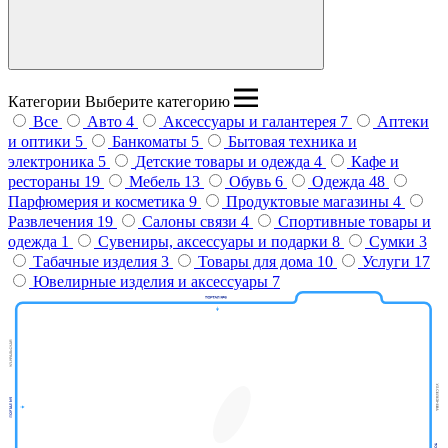
Введите название бренда
Категории
Выберите категорию
Все
Авто
4
Аксессуары и галантерея
7
Аптеки
и оптики
5
Банкоматы
5
Бытовая техника и
электроника
5
Детские товары и одежда
4
Кафе и
рестораны
19
Мебель
13
Обувь
6
Одежда
48
Парфюмерия и косметика
9
Продуктовые магазины
4
Развлечения
19
Салоны связи
4
Спортивные товары и
одежда
1
Сувениры, аксессуары и подарки
8
Сумки
3
Табачные изделия
3
Товары для дома
10
Услуги
17
Ювелирные изделия и аксессуары
7
Дом
Попугаев
МегаSHOP
М.видео
Крокодиловая
Киселёк
ферма
Тир призовой
ПЛАZМАПОЛ
Унидом
Виртуальная
Кути Катай
Subway
Парк
Теремок
Миасар
реальность
Фаст
Вок
бабочек
Пицца
Анор-Анор
Burger
King
Мармеладный
Кеша
Орматек
Мама
Атланта
Батутный
Папа
Дисконт
мебель
центр
Класлиф
Пан
Польская
Балу
Casada
Картофан
Rieker
мода
Покестан
MIRAPHONE
МТС
Подружка
Билайн
ДЛФ
Айкрафт
Кавалер
Baggage
Корея Рядом
востока
ELIT
Суши
Шапка
Твоя
ОК Оптика
Дары
VIVA
OBUV
Golden
КУБ
Аршин
Чио
DaniLand
Grass
МегаФон
Yota
Life
маркет
Coffee Way
Respect
Постель
ROSTIC'S
Аптека
Gipfel
Модуль
Чио
Офисмаг
ЛЭТУАЛЬ
HELLO!
Мир часов
Stella
Эксперт
Пятая
Ювелирная
Веселая
Milavitsa
Modi
Leran
ААС
зрения
Книгомагия
Четыре Лапы
Атанян
мастерская
затея
G-shine
дисконт
точка
Zolla
CORSAR
Oodgi
Автоключ
Ателье
Пальто
Дело
Для тебя
Sunlight
Вэлл
Много
Лиарми
Декоратор
Атанян Премиум
Adamas
Масимар
Мебели
в топе
Фавори
Марс
Сити
Бункер
Incanto
ELIS
Ив Роше
Салко
Офис Стиль
Микс
Мебель
Универ
Дом Природы
Фор
Экономика
Нью
Мен
Анюта
E1
Реглан
обувь
Glance
Sokolov
Наше