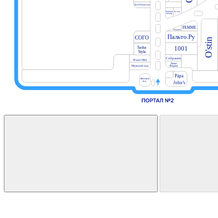
Дом Природы
Анюта
Реглан
обувь
FEMME
Подарки
Пальто.Ру
СОГО
O'stin
Sasha
1001
Style
Собрание
Фэшн Мен
Лаки
Фарма
Мужской код
Papa
Женский
код
John’s