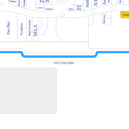
Sunlight
Incanto
ELIS
Салко
Универ
Нью
Glance
Наше
Мен
Sokolov
Золото
Vaid
Belwest
Mark Formelle
Fun Day
Nice&Easy
SELA