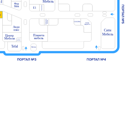
Микс
Мебель
Фор
Экономика
Мен
E1
e
Campana
Home
CUCINA
Ковёр
Маркет.ru
Люди
Сити
плюс
Мебель
Планета
Центр
мебель
Мебели
Долче
Вита-Арт
Tefal
Вятки