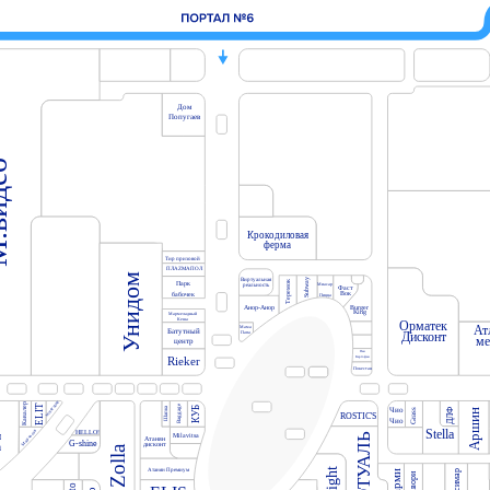
Дом
Попугаев
део
Крокодиловая
ферма
Тир призовой
ПЛАZМАПОЛ
Унидом
Виртуальная
Subway
Теремок
Парк
Миасар
реальность
Фаст
Вок
бабочек
Пицца
Анор-Анор
Burger
King
Мармеладный
Кеша
Орматек
Ат
Мама
Батутный
Папа
Дисконт
ме
центр
Пан
Картофан
Rieker
Покестан
MIRAPHONE
Кавалер
ELIT
Baggage
КУБ
Шапка
Чио
Grass
ДЛФ
Аршин
ROSTIC'S
Чио
Stella
HELLO!
Мир часов
ЛЭТУАЛЬ
Milavitsa
я
Атанян
G-shine
дисконт
а
Zolla
Атанян Премиум
Масимар
Лиарми
Фавори