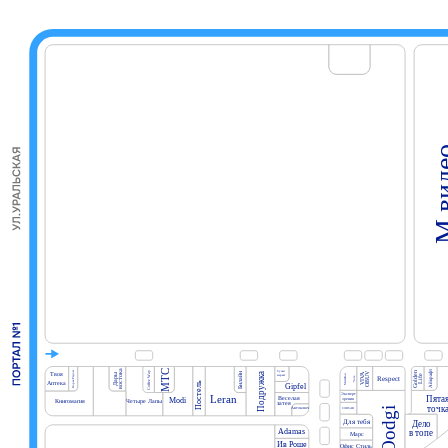
М.ви
МТС
Айкрафт
востока
Суши
Coffee Way
Билайн
Твоя
Корея Рядом
OBUV
Golden
Подружка
VIVA
Дары
МегаФон
Life
маркет
Respect
Yota
Аптека
Постель
Gipfel
Эксперт
Leran
Пята
Веселая
зрения
Modi
Книгомагия
Четыре Лапы
затея
точк
Oodgi
CORSAR
Автоключ
Для тебя
Дело
Adamas
в топе
Марс
Ив Роше
Офис Стиль