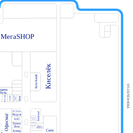
МегаSHOP
Киселёк
Кути Катай
ланта
бель
Класлиф
Польская
Балу
Casada
мода
ОК Оптика
DaniLand
Офисмаг
Модуль
Ювелирная
ААС
мастерская
Ателье
Пальто
Вэлл
Много
Декоратор
Мебели
Сити
Бункер