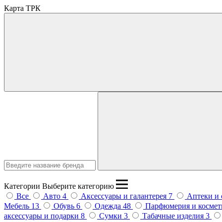
Карта ТРК
Введите название бренда
Категории
Выберите категорию
Все
Авто
4
Аксессуары и галантерея
7
Аптеки и
Мебель
13
Обувь
6
Одежда
48
Парфюмерия и косме
аксессуары и подарки
8
Сумки
3
Табачные изделия
3