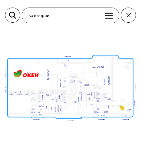
Категории
Дом
Попугаев
МегаSHOP
М.видео
Крокодиловая
Киселёк
ферма
Тир призовой
ПЛАZМАПОЛ
Унидом
Кути Катай
Subway
Виртуальная
Парк
Теремок
Миасар
Фаст
реальность
Вок
бабочек
Пицца
Анор-Анор
Burger
King
Мармеладный
Кеша
Орматек
Атланта
Мама
Батутный
Папа
Дисконт
мебель
центр
Балу
Класлиф
Casada
Пан
Польская
Картофан
Rieker
мода
Покестан
MIRAPHONE
Корея Рядом
Кавалер
востока
МТС
Айкрафт
Baggage
Подружка
OBUV
ELIT
Coffee Way
Суши
Дары
МегаФон
VIVA
Golden
КУБ
Твоя
ОК Оптика
Билайн
Grass
Life
Чио
Шапка
Аршин
ДЛФ
маркет
Yota
Respect
Офисмаг
ROSTIC'S
Аптека
Модуль
DaniLand
Чио
Gipfel
Постель
Мир часов
HELLO!
Stella
Эксперт
Пятая
ЛЭТУАЛЬ
Leran
Веселая
Milavitsa
Ювелирная
ААС
Книгомагия
Четыре Лапы
Modi
Атанян
зрения
затея
мастерская
дисконт
G-shine
точка
Zolla
Oodgi
CORSAR
Автоключ
Пальто
Ателье
Дело
Для тебя
Вэлл
Много
Декоратор
Sunlight
Мебели
Лиарми
Adamas
Атанян Премиум
Масимар
Марс
в топе
Фавори
Сити
Бункер
Incanto
Ив Роше
Офис Стиль
ELIS
Микс
Салко
Мебель
Универ
Дом Природы
Фор
Экономика
Нью
Мен
E1
Анюта
Реглан
Glance
Мен
Наше
обувь
Sokolov
Золото
Vaide
Belwest
FEMME
Подарки
Campana
Mark Formelle
Home
Пальто.Ру
CUCINA
СОГО
O'stin
Nice&Easy
Fun Day
Ковёр
SELA
Маркет.ru
Люди
1001
Sasha
плюс
Сити
Style
Мебель
Собрание
Планета
Центр
Фэшн Мен
Лаки
мебель
Мебели
Фарма
Мужской код
Долче
Вита-Арт
Papa
Tefal
Вятки
Женский
John’s
код