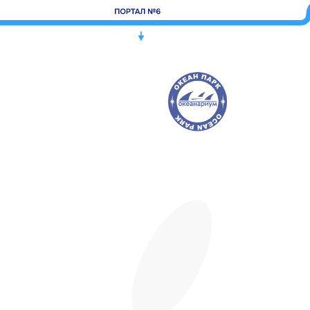
Дом
Попугаев
део
Крокодиловая
ферма
Тир призовой
ПЛАZМАПОЛ
Унидом
Виртуальная
Subway
Теремок
Парк
Миасар
реальность
Фаст
Вок
бабочек
Пицца
Анор-Анор
Burger
King
Мармеладный
Кеша
Орматек
Ат
Мама
Батутный
Папа
Дисконт
ме
центр
Пан
Картофан
Rieker
Покестан
MIRAPHONE
Кавалер
ELIT
Baggage
КУБ
Шапка
Чио
Grass
ДЛФ
Аршин
ROSTIC'S
Чио
Stella
HELLO!
Мир часов
ЛЭТУАЛЬ
Milavitsa
я
Атанян
G-shine
дисконт
а
Zolla
Атанян Премиум
Масимар
Лиарми
Фавори