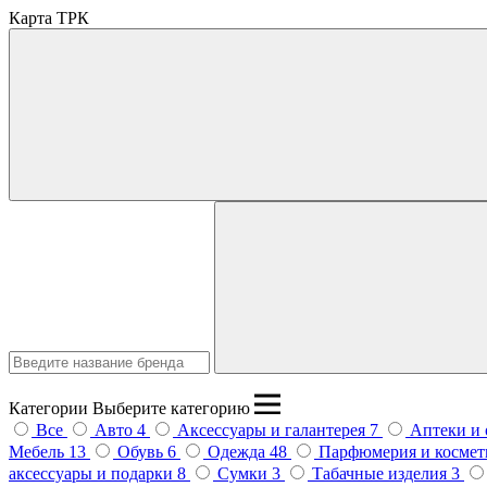
Карта ТРК
Введите название бренда
Категории
Выберите категорию
Все
Авто
4
Аксессуары и галантерея
7
Аптеки и
Мебель
13
Обувь
6
Одежда
48
Парфюмерия и косме
аксессуары и подарки
8
Сумки
3
Табачные изделия
3