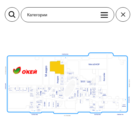
Категории
Дом
Попугаев
МегаSHOP
М.видео
Крокодиловая
Киселёк
ферма
Тир призовой
ПЛАZМАПОЛ
Унидом
Кути Катай
Subway
Виртуальная
Парк
Теремок
Миасар
Фаст
реальность
Вок
бабочек
Пицца
Анор-Анор
Burger
King
Мармеладный
Кеша
Орматек
Атланта
Мама
Батутный
Папа
Дисконт
мебель
центр
Балу
Класлиф
Casada
Пан
Польская
Картофан
Rieker
мода
Покестан
MIRAPHONE
Корея Рядом
Кавалер
востока
МТС
Айкрафт
Baggage
Подружка
OBUV
ELIT
Coffee Way
Суши
Дары
МегаФон
VIVA
Golden
КУБ
Твоя
ОК Оптика
Билайн
Grass
Life
Чио
Шапка
Аршин
ДЛФ
маркет
Yota
Respect
Офисмаг
ROSTIC'S
Аптека
Модуль
DaniLand
Чио
Gipfel
Постель
Мир часов
HELLO!
Stella
Эксперт
Пятая
ЛЭТУАЛЬ
Leran
Веселая
Milavitsa
Ювелирная
ААС
Книгомагия
Четыре Лапы
Modi
Атанян
зрения
затея
мастерская
дисконт
G-shine
точка
Zolla
Oodgi
CORSAR
Автоключ
Пальто
Ателье
Дело
Для тебя
Вэлл
Много
Декоратор
Sunlight
Мебели
Лиарми
Adamas
Атанян Премиум
Масимар
Марс
в топе
Фавори
Сити
Бункер
Incanto
Ив Роше
Офис Стиль
ELIS
Микс
Салко
Мебель
Универ
Дом Природы
Фор
Экономика
Нью
Мен
E1
Анюта
Реглан
Glance
Мен
Наше
обувь
Sokolov
Золото
Vaide
Belwest
FEMME
Подарки
Campana
Mark Formelle
Home
Пальто.Ру
CUCINA
СОГО
O'stin
Nice&Easy
Fun Day
Ковёр
SELA
Маркет.ru
Люди
1001
Sasha
плюс
Сити
Style
Мебель
Собрание
Планета
Центр
Фэшн Мен
Лаки
мебель
Мебели
Фарма
Мужской код
Долче
Вита-Арт
Papa
Tefal
Вятки
Женский
John’s
код