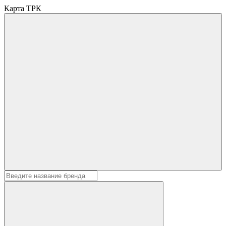
Карта ТРК