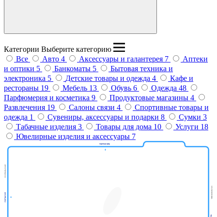
Введите название бренда
Категории
Выберите категорию
Все
Авто
4
Аксессуары и галантерея
7
Аптеки
и оптики
5
Банкоматы
5
Бытовая техника и
электроника
5
Детские товары и одежда
4
Кафе и
рестораны
19
Мебель
13
Обувь
6
Одежда
48
Парфюмерия и косметика
9
Продуктовые магазины
4
Развлечения
19
Салоны связи
4
Спортивные товары и
одежда
1
Сувениры, аксессуары и подарки
8
Сумки
3
Табачные изделия
3
Товары для дома
10
Услуги
18
Ювелирные изделия и аксессуары
7
Дом
Попугаев
МегаSHOP
М.видео
Крокодиловая
Киселёк
ферма
Тир призовой
ПЛАZМАПОЛ
Унидом
Виртуальная
Кути Катай
Subway
Парк
Теремок
Миасар
реальность
Фаст
Вок
бабочек
Пицца
Анор-Анор
Burger
King
Мармеладный
Кеша
Орматек
Мама
Атланта
Батутный
Папа
Дисконт
мебель
центр
OZON
Класлиф
Пан
Польская
Балу
Casada
Картофан
Rieker
мода
Покестан
MIRAPHONE
МТС
Подружка
Билайн
ДЛФ
Айкрафт
Кавалер
Baggage
Корея Рядом
востока
ELIT
Суши
Шапка
Твоя
ОК Оптика
Дары
VIVA
OBUV
Golden
КУБ
Аршин
Чио
DaniLand
Grass
МегаФон
Yota
Life
маркет
Coffee Way
Respect
Постель
ROSTIC'S
Аптека
Gipfel
Модуль
Чио
Офисмаг
ЛЭТУАЛЬ
HELLO!
Мир часов
Stella
Эксперт
Пятая
Ювелирная
Веселая
Milavitsa
Modi
Leran
ААС
зрения
Книгомагия
Четыре Лапы
Атанян
мастерская
затея
G-shine
дисконт
точка
Zolla
CORSAR
Oodgi
Автоключ
Ателье
Пальто
Дело
Для тебя
Sunlight
Вэлл
Много
Лиарми
Декоратор
Атанян Премиум
Adamas
Масимар
Мебели
в топе
Фавори
Марс
Сити
Бункер
Incanto
ELIS
Ив Роше
Салко
Офис Стиль
Микс
Мебель
Универ
Дом Природы
Фор
Экономика
Нью
Мен
Анюта
E1
Реглан
обувь
Glance
Sokolov
Наше