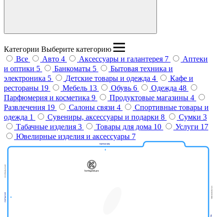
Введите название бренда
Категории
Выберите категорию
Все
Авто
4
Аксессуары и галантерея
7
Аптеки
и оптики
5
Банкоматы
5
Бытовая техника и
электроника
5
Детские товары и одежда
4
Кафе и
рестораны
19
Мебель
13
Обувь
6
Одежда
48
Парфюмерия и косметика
9
Продуктовые магазины
4
Развлечения
19
Салоны связи
4
Спортивные товары и
одежда
1
Сувениры, аксессуары и подарки
8
Сумки
3
Табачные изделия
3
Товары для дома
10
Услуги
17
Ювелирные изделия и аксессуары
7
Дом
Попугаев
МегаSHOP
М.видео
Крокодиловая
Киселёк
ферма
Тир призовой
ПЛАZМАПОЛ
Унидом
Виртуальная
Кути Катай
Subway
Парк
Теремок
Миасар
реальность
Фаст
Вок
бабочек
Пицца
Анор-Анор
Burger
King
Мармеладный
Кеша
Орматек
Мама
Атланта
Батутный
Папа
Дисконт
мебель
центр
Класлиф
Пан
Польская
Балу
Casada
Картофан
Rieker
мода
Покестан
MIRAPHONE
МТС
Подружка
Билайн
ДЛФ
Айкрафт
Кавалер
Baggage
Корея Рядом
востока
ELIT
Суши
Шапка
Твоя
ОК Оптика
Дары
VIVA
OBUV
Golden
КУБ
Аршин
Чио
DaniLand
Grass
МегаФон
Yota
Life
маркет
Coffee Way
Respect
Постель
ROSTIC'S
Аптека
Gipfel
Модуль
Чио
Офисмаг
ЛЭТУАЛЬ
HELLO!
Мир часов
Stella
Эксперт
Пятая
Ювелирная
Веселая
Milavitsa
Modi
Leran
ААС
зрения
Книгомагия
Четыре Лапы
Атанян
мастерская
затея
G-shine
дисконт
точка
Zolla
CORSAR
Oodgi
Автоключ
Ателье
Пальто
Дело
Для тебя
Sunlight
Вэлл
Много
Лиарми
Декоратор
Атанян Премиум
Adamas
Масимар
Мебели
в топе
Фавори
Марс
Сити
Бункер
Incanto
ELIS
Ив Роше
Салко
Офис Стиль
Микс
Мебель
Универ
Дом Природы
Фор
Экономика
Нью
Мен
Анюта
E1
Реглан
обувь
Glance
Sokolov
Наше